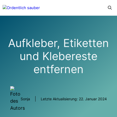
Zum
Menü
Inhalt
springen
Aufkleber, Etiketten
und Klebereste
entfernen
Sonja
Letzte Aktualisierung:
22. Januar 2024