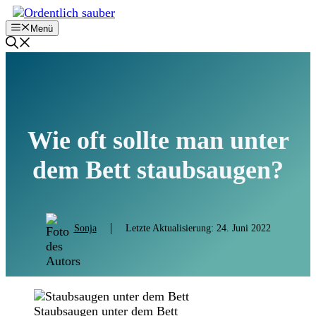
Zum
Inhalt
Menü
springen
Wie oft sollte man unter
dem Bett staubsaugen?
Sonja
Letzte Aktualisierung:
24. Juni 2022
Staubsaugen unter dem Bett