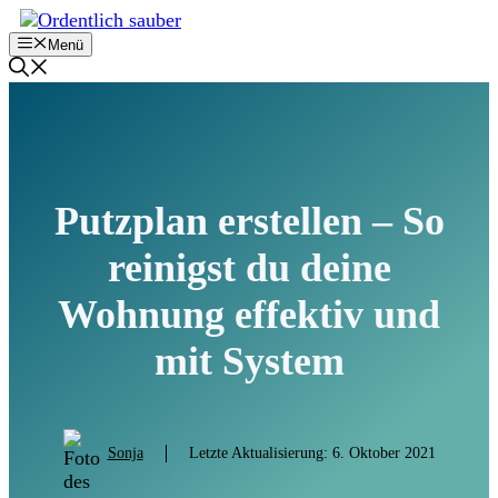
Zum
Inhalt
Menü
springen
Putzplan erstellen – So
reinigst du deine
Wohnung effektiv und
mit System
Sonja
Letzte Aktualisierung:
6. Oktober 2021